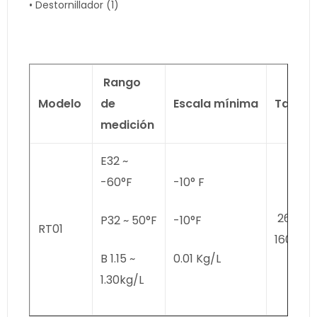
• Destornillador (1)
Rango
Modelo
de
Escala mínima
Tamañ
medición
E32 ~
-60°F
-10° F
26/30 ×
P32 ~ 50°F
-10°F
RT01
160
B 1.15 ~
0.01 Kg/L
1.30kg/L