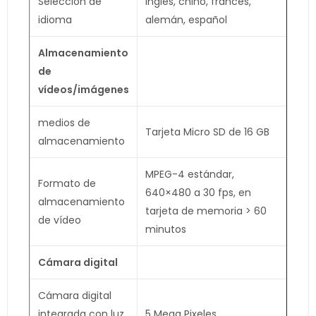
Selección de
Inglés, chino, francés,
idioma
alemán, español
Almacenamiento
de
vídeos/imágenes
medios de
Tarjeta Micro SD de 16 GB
almacenamiento
MPEG-4 estándar,
Formato de
640×480 a 30 fps, en
almacenamiento
tarjeta de memoria > 60
de vídeo
minutos
Cámara digital
Cámara digital
integrada con luz
5 Mega Pixeles