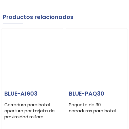
Software de
1
BLUE-DS104
Productos relacionados
administración
Servicio de envío de la
1
BLUE-ENVÍO
mercancía por
paquetería
Servicio de
1
BLUE-CAP
capacitación inicial de
2 horas via
ZOOM
BLUE-A1603
BLUE-PAQ30
Cerradura para hotel
Paquete de 30
apertura por tarjeta de
cerraduras para hotel
proximidad mifare