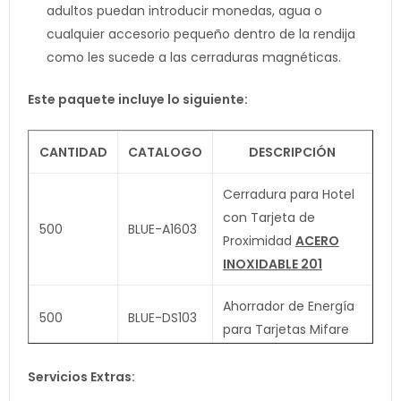
adultos puedan introducir monedas, agua o
cualquier accesorio pequeño dentro de la rendija
como les sucede a las cerraduras magnéticas.
Este paquete incluye lo siguiente:
CANTIDAD
CATALOGO
DESCRIPCIÓN
Cerradura para Hotel
con Tarjeta de
500
BLUE-A1603
Proximidad
ACERO
INOXIDABLE 201
Ahorrador de Energía
500
BLUE-DS103
para Tarjetas Mifare
2000
BLUE-DS105
Tarjeta Mifare 1 S50
Servicios Extras: