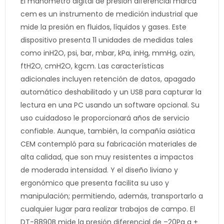
El manometro digital de presion diferencial marca
cem
es un instrumento de medición industrial que
mide la presión en fluidos, líquidos y gases. Este
dispositivo presenta 11 unidades de medidas tales
como inH2O, psi, bar, mbar, kPa, inHg, mmHg, ozin,
ftH2O, cmH2O, kgcm. Las características
adicionales incluyen retención de datos, apagado
automático deshabilitado y un USB para capturar la
lectura en una PC usando un software opcional. Su
uso cuidadoso le proporcionará años de servicio
confiable. Aunque, también, la compañía asiática
CEM contempló para su fabricación materiales de
alta calidad, que son muy resistentes a impactos
de moderada intensidad. Y el diseño liviano y
ergonómico que presenta facilita su uso y
manipulación; permitiendo, además, transportarlo a
cualquier lugar para realizar trabajos de campo. El
DT-8890B mide la presión diferencial de –20Pa a +