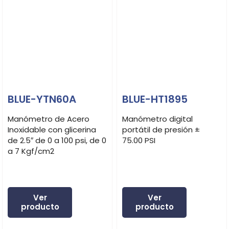
BLUE-YTN60A
BLUE-HT1895
Manómetro de Acero
Manómetro digital
Inoxidable con glicerina
portátil de presión ±
de 2.5″ de 0 a 100 psi, de 0
75.00 PSI
a 7 Kgf/cm2
Ver
Ver
producto
producto