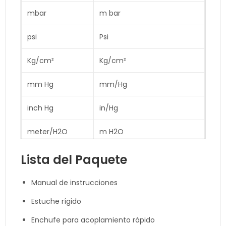
±802
mbar
m bar
in/H2O
0.5 in/H2O
inch/H2O
psi
Psi
±
1.974
0.001
Atmósfera
atmósfera
atmósfera
Kg/cm²
Kg/cm²
mm Hg
mm/Hg
inch Hg
in/Hg
meter/H2O
m H2O
inch H2O
inch H2O
Lista del Paquete
Atmósfera
ATP
Manual de instrucciones
Estuche rígido
Enchufe para acoplamiento rápido