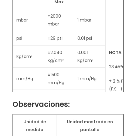
Max
±2000
mbar
1 mbar
mbar
psi
±29 psi
0.01 psi
±2.040
0.001
NOTA
:
Kg/cm²
Kg/cm²
Kg/cm²
23 ±5ºC
±1500
mm/Hg
1 mm/Hg
± 2 % F. S.
mm/Hg
(F.S. : full
±59.05
scale)
in/Hg
0.02 in/Hg
Observaciones:
inch/Hg
Incluye:
Linealidad,
±20.40
histéresis y
Unidad de
Unidad mostrada en
meter/H2O
0.01 m/H2O
m/H2O
repetibilidad.
medida
pantalla