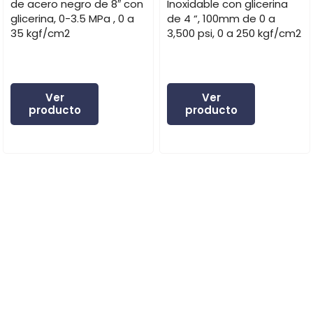
de acero negro de 8″ con
Inoxidable con glicerina
glicerina, 0-3.5 MPa , 0 a
de 4 “, 100mm de 0 a
35 kgf/cm2
3,500 psi, 0 a 250 kgf/cm2
Ver
Ver
producto
producto
Expertos en instrumentos especializados.