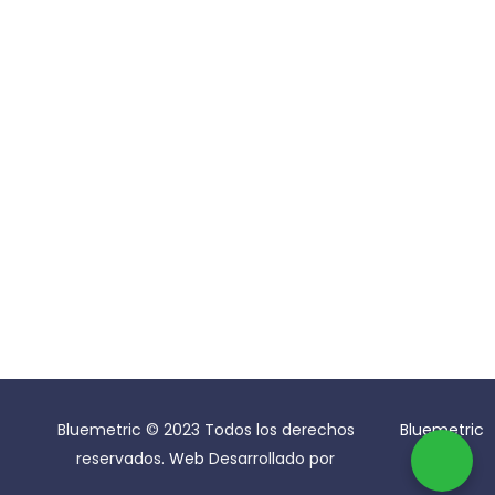
Atención y Ayuda
Siguenos
Contrato de garantía
Bluemetric © 2023 Todos los derechos
Bluemetric
reservados.
Web
Desarrollado por