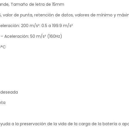
ande, Tamaño de letra de 15mm
S, valor de punta, retención de datos, valores de mínimo y máx
leración: 200 m/s²: 0.5 a 199.9 m/s²
– Aceleración: 50 m/s² (160Hz)
5°C
o
a deseada
nta
uda a la preservación de la vida de la carga de la batería o 