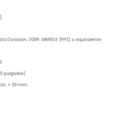
)
Alta Duración, 006P, MN1604 (PP3) o equivalente
B
1.5 pulgadas)
ia. × 29 mm.