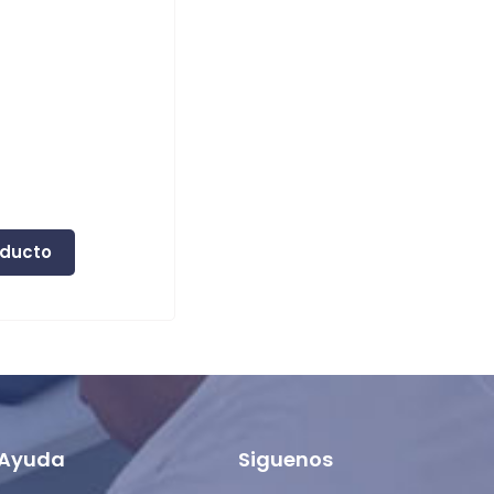
oducto
 Ayuda
Siguenos