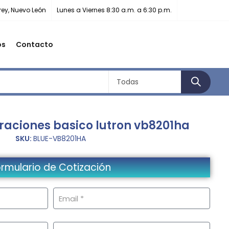
rey, Nuevo León
Lunes a Viernes 8:30 a.m. a 6:30 p.m.
os
Contacto
raciones basico lutron vb8201ha
SKU:
BLUE-VB8201HA
rmulario de Cotización