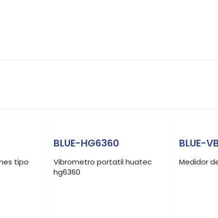
BLUE-HG6360
BLUE-V
nes tipo
Vibrometro portatil huatec
Medidor de
hg6360