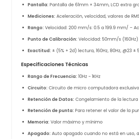
Pantalla:
Pantalla de 61mm × 34mm, LCD extra gr
Mediciones:
Aceleración, velocidad, valores de RM
Rango:
Velocidad: 200 mm/s: 0.5 a 199.9 mm/ – Ace
Punto de Calibración:
Velocidad: 50mm/s (160Hz) 
Exactitud:
± (5% + 2d) lectura, 160Hz, 80Hz, @23 ± 
Especificaciones Técnicas
Rango de Frecuencia:
10Hz ~ 1KHz
Circuito:
Circuito de micro computadora exclusiv
Retención de Datos:
Congelamiento de la lectur
Retención de punta:
Para retener el valor de la pu
Memoria:
Valor máximo y mínimo
Apagado:
Auto apagado cuando no está en uso, ay