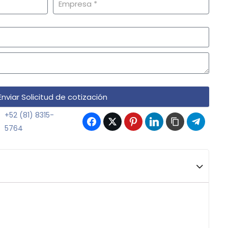
Enviar Solicitud de cotización
+52 (81) 8315-
5764