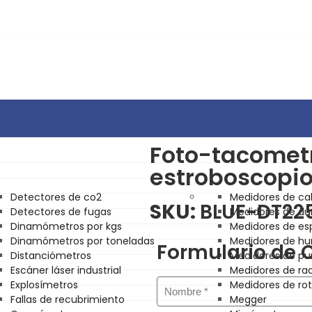
Foto-tacometr
estroboscopi
Detectores de co2
Medidores de ca
SKU:
BLUE-DT22
Detectores de fugas
Medidores de du
Dinamómetros por kgs
Medidores de es
Dinamómetros por toneladas
Medidores de h
Formulario de 
Distanciómetros
Medidores de pu
Escáner láser industrial
Medidores de ra
Explosímetros
Medidores de ro
Fallas de recubrimiento
Megger