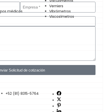
Vacuómetros
Verniers
uipos médicos
Vibrómetros
Viscosímetros
nviar Solicitud de cotización
+52 (81) 8315-5764