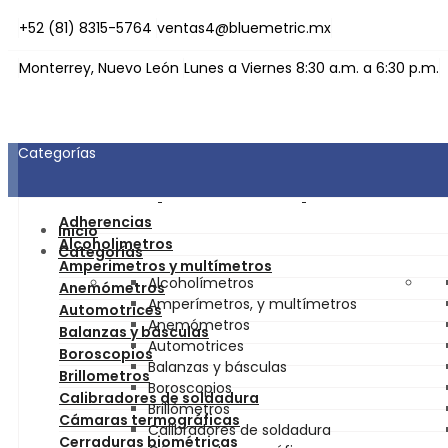
+52 (81) 8315-5764
ventas4@bluemetric.mx
Monterrey, Nuevo León
Lunes a Viernes 8:30 a.m. a 6:30 p.m.
Categorías
Adherencias
Inicio
Alcoholimetros
Categorías
Amperimetros y multímetros
Alcoholímetros
Anemómetros
Amperímetros, y multímetros
Automotrices
Anemómetros
Balanzas y básculas
Automotrices
Boroscopios
Balanzas y básculas
Brillometros
Boroscopios
Calibradores de soldadura
Brillómetros
Cámaras termográficas
Calibradores de soldadura
Cerraduras biométricas