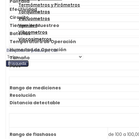
Pantalla
Termómetros y Pirómetros
Efectividad
Torquímetros
Circuito
Vacuometros
Tiempo de Muestreo
Verniers
Vibrometros
Baterías
Viscosimetros
Temperatura de Operación
Humedad de Operación
Tamaño
Búsqueda
Peso
Rango de mediciones
Resolución
Distancia detectable
Rango de flashasos
de 100 a 100,