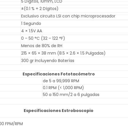
5 Dígitos, 10mm, LCD
±(0.1 % + 2 Dígitos)
Exclusivo circuito LSI con chip microprocesador
1 Segundo
4 × 1.5V AA
0 – 50 °C (32 – 122 °F)
Menos de 80% de RH
215 × 65 × 38 mm (8.5 × 2.6 × 1.5 Pulgadas)
300 gr Incluyendo Baterías
Especificaciones Fototacómetro
de 5 a 99,999 RPM
0.1 RPM (< 1,000 RPM)
50 a 150 mm/2 a 6 pulgadas
Especificaciones Estroboscopio
000 FPM/RPM