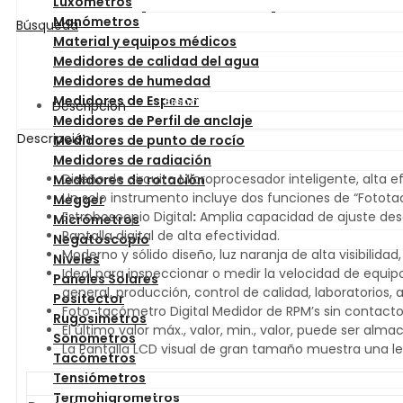
Luxómetros
Manómetros
Búsqueda
Material y equipos médicos
Medidores de calidad del agua
Medidores de humedad
Medidores de Espesor
Ficha Técnica
Manual
Descripción
Medidores de Perfil de anclaje
Descripción
Medidores de punto de rocío
Medidores de radiación
Diseño de circuito Microprocesador inteligente, alta ef
Medidores de rotación
Un solo instrumento incluye dos funciones de “Fototac
Megger
Estroboscopio Digital
:
Amplia capacidad de ajuste des
Micrómetros
Pantalla digital de alta efectividad.
Negatoscopio
Moderno y sólido diseño, luz naranja de alta visibilidad
Niveles
Ideal para inspeccionar o medir la velocidad de equi
Paneles Solares
general, producción, control de calidad, laboratorios
Positector
Foto-tacómetro Digital Medidor de RPM’s sin contacto
Rugosimetros
El último valor máx., valor, min., valor, puede ser 
Sonometros
La Pantalla LCD visual de gran tamaño muestra una lec
Tacómetros
Tensiómetros
Termohigrometros