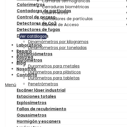
Cámaras termográficas
Colorimetros
Cerraduras biométricas
Contadores de partículas
Colorímetros
Control de acceso
Contadores de partículas
Detectores de Co2
Control de Acceso
Detectores de fugas
Dinamómetros
Ver catálogos
Dinamómetros por kilogramos
Laboratorio
Dinamómetros por toneladas
Repara
Distanciómetros
Rastrea
Durómetros
Blog
Durometros para metales
Nosotros
Durómetros para plásticos
Contacto
Durómetros para tabletas
Penetrómetros
Menú
Escáner láser industrial
Estaciones totales
Explosímetros
Fallas de recubrimiento
Gaussimetros
Hormigón y escaners