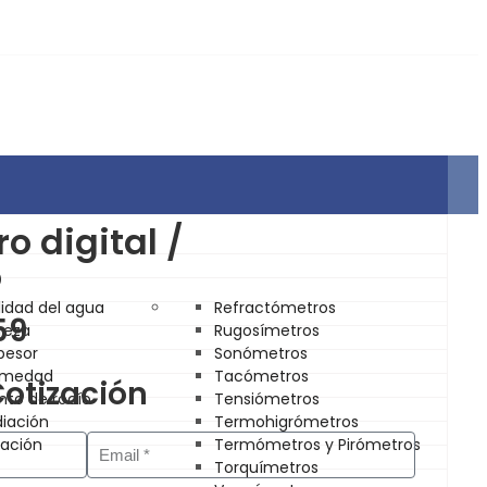
o digital /
o
lidad del agua
Refractómetros
59
reza
Rugosímetros
pesor
Sonómetros
umedad
Tacómetros
Cotización
nto de rocío
Tensiómetros
diación
Termohigrómetros
tación
Termómetros y Pirómetros
Torquímetros