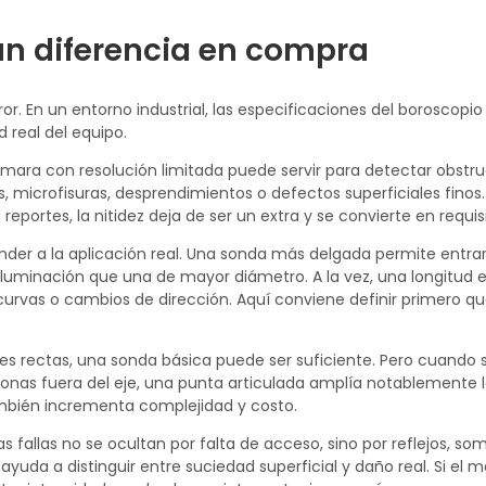
an diferencia en compra
ror. En un entorno industrial, las especificaciones del boroscopio
d real del equipo.
cámara con resolución limitada puede servir para detectar obstr
microfisuras, desprendimientos o defectos superficiales finos. 
reportes, la nitidez deja de ser un extra y se convierte en requisi
nder a la aplicación real. Una sonda más delgada permite entra
iluminación que una de mayor diámetro. A la vez, una longitud 
 curvas o cambios de dirección. Aquí conviene definir primero q
des rectas, una sonda básica puede ser suficiente. Pero cuando 
 zonas fuera del eje, una punta articulada amplía notablemente
ambién incrementa complejidad y costo.
fallas no se ocultan por falta de acceso, sino por reflejos, so
uda a distinguir entre suciedad superficial y daño real. Si el m