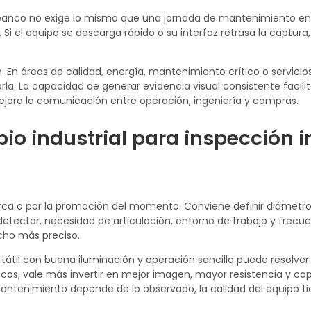
banco no exige lo mismo que una jornada de mantenimiento e
Si el equipo se descarga rápido o su interfaz retrasa la captura,
. En áreas de calidad, energía, mantenimiento crítico o servicio
. La capacidad de generar evidencia visual consistente facilit
jora la comunicación entre operación, ingeniería y compras.
io industrial para inspección i
marca o por la promoción del momento. Conviene definir diámet
detectar, necesidad de articulación, entorno de trabajo y frecue
ucho más preciso.
ortátil con buena iluminación y operación sencilla puede resolve
íticos, vale más invertir en mejor imagen, mayor resistencia y c
ntenimiento depende de lo observado, la calidad del equipo t