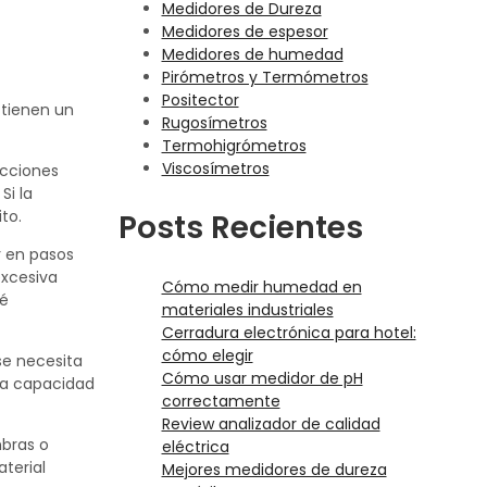
Medidores de Dureza
Medidores de espesor
Medidores de humedad
Pirómetros y Termómetros
Positector
 tienen un
Rugosímetros
Termohigrómetros
Viscosímetros
ucciones
Si la
to.
Posts Recientes
r en pasos
excesiva
Cómo medir humedad en
ué
materiales industriales
Cerradura electrónica para hotel:
cómo elegir
se necesita
Cómo usar medidor de pH
 la capacidad
correctamente
Review analizador de calidad
mbras o
eléctrica
aterial
Mejores medidores de dureza