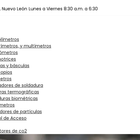
, Nuevo León
Lunes a Viernes 8:30 a.m. a 6:30
olímetros
ímetros, y multímetros
ómetros
otrices
as y básculas
copios
metros
adores de soldadura
as termográficas
duras biométricas
ímetros
ores de partículas
ol de Acceso
tores de co2
tores de fugas