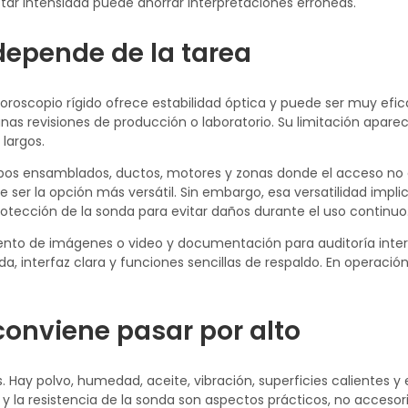
tar intensidad puede ahorrar interpretaciones erróneas.
 depende de la tarea
oroscopio rígido ofrece estabilidad óptica y puede ser muy efic
unas revisiones de producción o laboratorio. Su limitación apare
 largos.
quipos ensamblados, ductos, motores y zonas donde el acceso no
er la opción más versátil. Sin embargo, esa versatilidad implic
otección de la sonda para evitar daños durante el uso continuo
nto de imágenes o video y documentación para auditoría inter
, interfaz clara y funciones sencillas de respaldo. En operación 
conviene pasar por alto
s. Hay polvo, humedad, aceite, vibración, superficies calientes y
 y la resistencia de la sonda son aspectos prácticos, no accesori