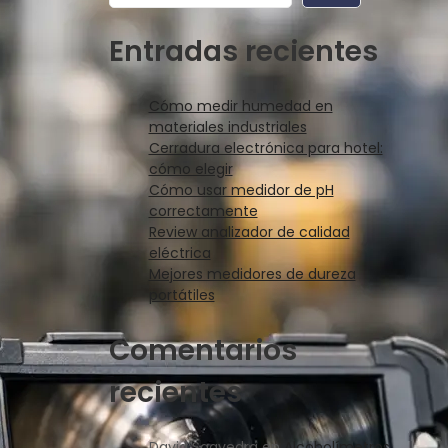
Entradas recientes
Cómo medir humedad en
materiales industriales
Cerradura electrónica para hotel:
cómo elegir
Cómo usar medidor de pH
correctamente
Review analizador de calidad
eléctrica
Mejores medidores de dureza
portátiles
Comentarios
recientes
David Saavedra
en
Alcoholímetros