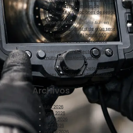
Bluemetric: prevención de
conductas y situaciones de riesgo.
Alejandro Martin Audelo Aun
en
Dinamómetro digital de grúa serie
DR-T rango desde 1 hasta 200
toneladas con control remoto
bluemetric
en
Detector de gases
múltiples GasAlertQuattro
KARMINA TORRES
en
Detector de
gases múltiples GasAlertQuattro
Archivos
julio 2026
junio 2026
mayo 2026
abril 2026
marzo 2026