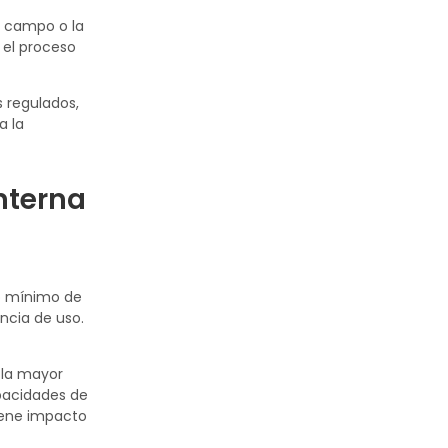
n campo o la
 el proceso
s regulados,
a la
nterna
ro mínimo de
ncia de uso.
r la mayor
apacidades de
iene impacto