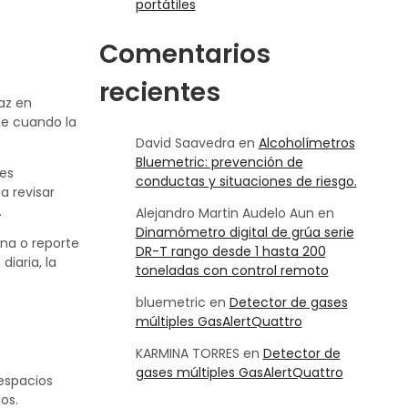
portátiles
Comentarios
recientes
az en
ce cuando la
David Saavedra
en
Alcoholímetros
Bluemetric: prevención de
 es
conductas y situaciones de riesgo.
a revisar
.
Alejandro Martin Audelo Aun
en
Dinamómetro digital de grúa serie
na o reporte
DR-T rango desde 1 hasta 200
diaria, la
toneladas con control remoto
bluemetric
en
Detector de gases
múltiples GasAlertQuattro
KARMINA TORRES
en
Detector de
gases múltiples GasAlertQuattro
 espacios
os.