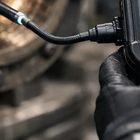
s
ales y equipos médicos
s Solares
 de Anclaje
ctómetros
ímetros
etros
etros
ómetros
higrómetros
metros y Pirómetros
ímetros
metros
rs
metros
símetros