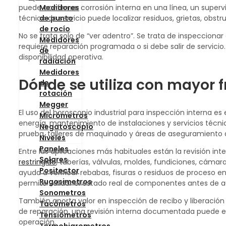
Medidores
puede confirmar corrosión interna en una línea, un superv
de punto
técnico de servicio puede localizar residuos, grietas, ob
de rocío
No se trata solo de “ver adentro”. Se trata de inspeccionar
Medidores
requiere reparación programada o si debe salir de servici
de
disponibilidad operativa.
radiación
Medidores
Dónde se utiliza con mayor 
de
rotación
Megger
El uso del boroscopio industrial para inspección intern
Micrómetros
energía, mantenimiento de instalaciones y servicios técni
Negatoscopio
prueba, talleres de maquinado y áreas de aseguramiento d
Niveles
Paneles
Entre las aplicaciones más habituales están la revisión in
Solares
restringido
, tuberías, válvulas, moldes, fundiciones, cáma
Positector
ayuda a verificar rebabas, fisuras o residuos de proceso
Rugosimetros
permite validar el estado real de componentes antes de a
Sonometros
También aporta valor en inspección de recibo y liberació
Tacómetros
de reparación, una revisión interna documentada puede ev
Tensiómetros
operación.