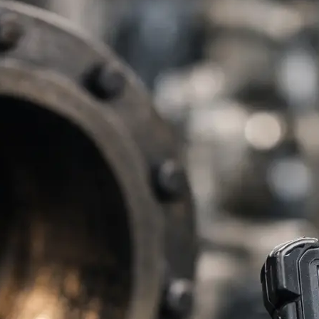
ómetros por kgs
ómetros por toneladas
nciómetros
r láser industrial
ímetros
 de recubrimiento
ímetros
gón y escáners
etros
etros Digitales
ores de adhesión
res de calidad del agua
ores de dureza
ores de espesor
ores de humedad
res de punto de rocío
res de radiación
res de rotación
r
metros