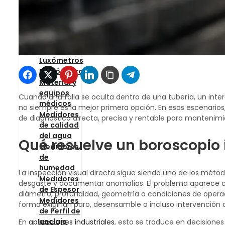
Rastrea
Fallas de
Blog
recubrimiento
Nosotros
Gaussimetros
Contacto
Hormigón y
escaners
Luxómetros
Manómetros
Material y
equipos
Cuando una falla se oculta dentro de una tubería, un int
médicos
no siempre es la mejor primera opción. En esos escenarios,
Medidores
de diagnóstico directa, precisa y rentable para mantenimi
de calidad
del agua
Qué resuelve un boroscopio 
Medidores
de
humedad
La inspección visual directa sigue siendo uno de los métod
Medidores
desgaste y documentar anomalías. El problema aparece cuan
de Espesor
diámetro, profundidad, geometría o condiciones de operac
Medidores
forma exigirían paro, desensamble o incluso intervención 
de Perfil de
anclaje
En
aplicaciones industriales
, esto se traduce en decision