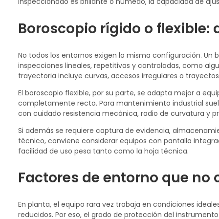
inspeccionado es brillante o húmedo, la capacidad de ajus
Boroscopio rígido o flexible:
No todos los entornos exigen la misma configuración. Un b
inspecciones lineales, repetitivas y controladas, como alg
trayectoria incluye curvas, accesos irregulares o trayectos
El boroscopio flexible, por su parte, se adapta mejor a e
completamente recto. Para mantenimiento industrial suele s
con cuidado resistencia mecánica, radio de curvatura y pr
Si además se requiere captura de evidencia, almacenamie
técnico, conviene considerar equipos con pantalla integrada
facilidad de uso pesa tanto como la hoja técnica.
Factores de entorno que no 
En planta, el equipo rara vez trabaja en condiciones ideale
reducidos. Por eso, el grado de protección del instrumento