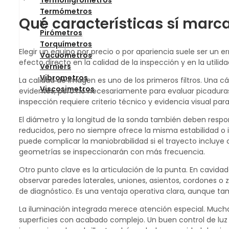
Termohigrometros
Termómetros
Qué características sí marc
y
Pirómetros
Torquímetros
Elegir un equipo por precio o por apariencia suele ser un er
Vacuometros
efecto directo en la calidad de la inspección y en la utilida
Verniers
Vibrometros
La calidad de imagen es uno de los primeros filtros. Una 
Viscosimetros
evidentes, pero no necesariamente para evaluar picaduras, 
inspección requiere criterio técnico y evidencia visual para 
El diámetro y la longitud de la sonda también deben respo
reducidos, pero no siempre ofrece la misma estabilidad o 
puede complicar la maniobrabilidad si el trayecto incluye
geometrías se inspeccionarán con más frecuencia.
Otro punto clave es la articulación de la punta. En cavida
observar paredes laterales, uniones, asientos, cordones o
de diagnóstico. Es una ventaja operativa clara, aunque t
La iluminación integrada merece atención especial. Muchas 
superficies con acabado complejo. Un buen control de luz ay