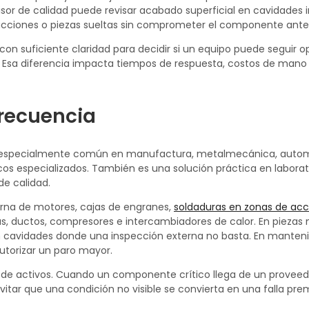
isor de calidad puede revisar acabado superficial en cavidades 
strucciones o piezas sueltas sin comprometer el componente ant
 con suficiente claridad para decidir si un equipo puede seguir o
o. Esa diferencia impacta tiempos de respuesta, costos de mano
frecuencia
a es especialmente común en manufactura, metalmecánica, autom
cos especializados. También es una solución práctica en laborat
e calidad.
terna de motores, cajas de engranes,
soldaduras en zonas de ac
ras, ductos, compresores e intercambiadores de calor. En pieza
 en cavidades donde una inspección externa no basta. En manten
utorizar un paro mayor.
n de activos. Cuando un componente crítico llega de un proveed
itar que una condición no visible se convierta en una falla pr