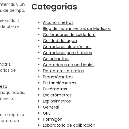
Categorías
internas y un
es de tiempo.
perando, si
Alcoholímetros
 de obra y
Blog de Instrumentos de Medición
Calibradores de soldadura
Calidad del agua
Cerraduras electrónicas
Cerraduras para hoteles
Colorímetros
otriz,
Contadores de partículas
orios de
Detectores de fallas
Dinamómetros
Distanciómetros
ceso
Durómetros
s maquinadas,
Esclerómetros
imiento,
Explosímetros
General
GPS
or o regresa
Hormigón
ematura en
Laboratorio de calibración