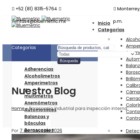
+52 (81) 8315-5764
Monterrey
ventas4@bluemetric.mx
p.m.
Inicio
Categorías
Alcoh
Amper
Categorías
Anem
Autom
Búsqueda
Balanz
Adherencias
Boros
Alcoholimetros
Brilló
Amperimetros
Calibr
Nuestro Blog
y
Cámar
multímetros
Cerra
Anemómetros
Color
Home
»
Boroscopio industrial para inspección interna
Automotrices
Contad
Balanzas y
Contr
básculas
Boroscopios
Por
7 de mayo de 2026
Detec
Brillometros
Detec