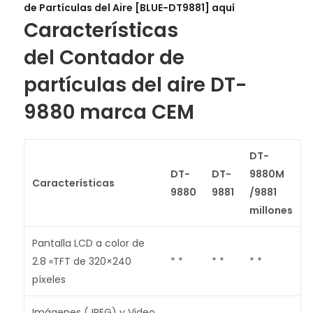
de Partículas del Aire [BLUE-DT9881] aquí
Características
del
Contador de
partículas del aire DT-
9880 marca CEM
DT-
DT-
DT-
9880M
Características
9880
9881
/
9881
millones
Pantalla LCD a color de
2.8 «TFT de 320×240
* *
* *
* *
píxeles
Imágenes (JPEG) y Video