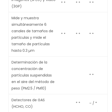
* *
* *
* *
(3GP)
Mide y muestra
simultáneamente 6
canales de tamaños de
* *
* *
* *
partículas y mide el
tamaño de partículas
hasta 0.3 µm
Determinación de la
concentración de
partículas suspendidas
* *
en el aire del método de
peso (PM2.5 / PM10)
Detectores de GAS
* *
– / *
(HCHO, CO)