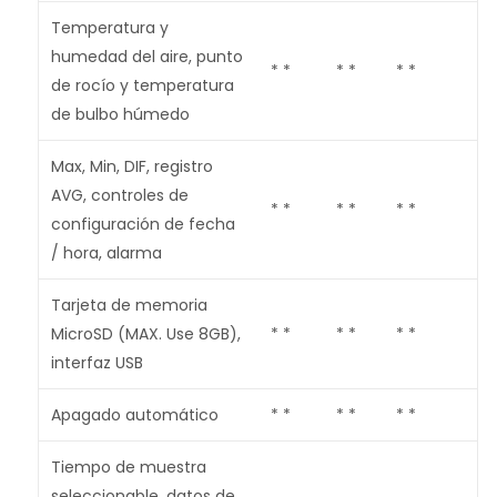
Temperatura y
humedad del aire, punto
* *
* *
* *
de rocío y temperatura
de bulbo húmedo
Max, Min, DIF, registro
AVG, controles de
* *
* *
* *
configuración de fecha
/ hora, alarma
Tarjeta de memoria
MicroSD (MAX. Use 8GB),
* *
* *
* *
interfaz USB
Apagado automático
* *
* *
* *
Tiempo de muestra
seleccionable, datos de