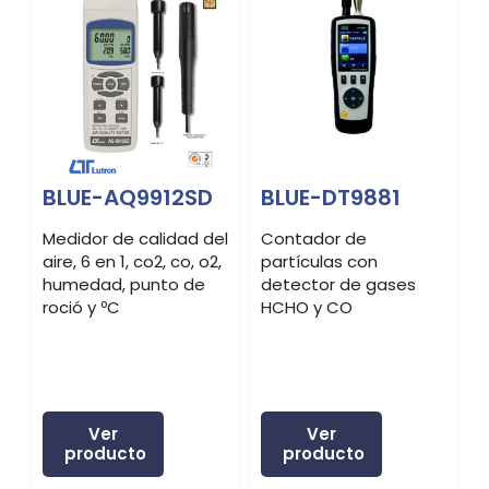
BLUE-AQ9912SD
BLUE-DT9881
Medidor de calidad del
Contador de
C
aire, 6 en 1, co2, co, o2,
partículas con
p
humedad, punto de
detector de gases
roció y ºC
HCHO y CO
Ver
Ver
producto
producto