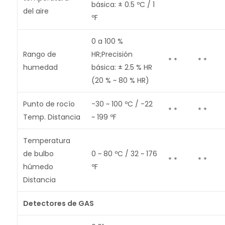
básica: ± 0.5 ºC / 1
del aire
ºF
0 a 100 %
Rango de
HR;Precisión
* *
* *
humedad
básica: ± 2.5 % HR
(20 % ~ 80 % HR)
Punto de rocío
-30 ~ 100 ºC / -22
* *
* *
Temp. Distancia
~ 199 ºF
Temperatura
de bulbo
0 ~ 80 ºC / 32 ~ 176
* *
* *
húmedo
ºF
Distancia
Detectores de GAS