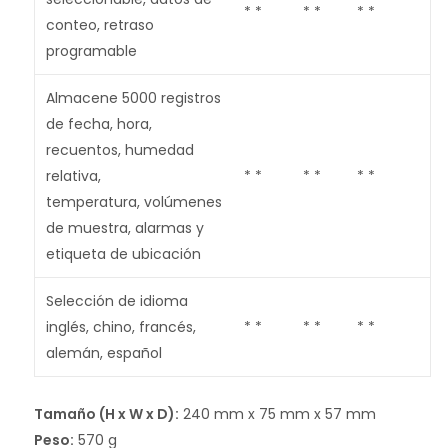
* *
* *
* *
conteo, retraso
programable
Almacene 5000 registros
de fecha, hora,
recuentos, humedad
relativa,
* *
* *
* *
temperatura, volúmenes
de muestra, alarmas y
etiqueta de ubicación
Selección de idioma
inglés, chino, francés,
* *
* *
* *
alemán, español
Tamaño (H x W x D):
240 mm x 75 mm x 57 mm
Peso:
570 g