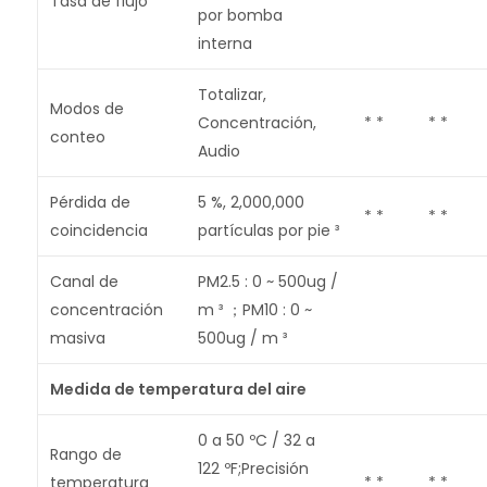
Tasa de flujo
* *
* *
por bomba
interna
Totalizar,
Modos de
Concentración,
* *
* *
conteo
Audio
Pérdida de
5 %, 2,000,000
* *
* *
coincidencia
partículas por pie ³
Canal de
PM2.5 : 0 ~ 500ug /
concentración
m ³ ；PM10 : 0 ~
masiva
500ug / m ³
Medida de temperatura del aire
0 a 50 ºC / 32 a
Rango de
122 ºF;Precisión
temperatura
* *
* *