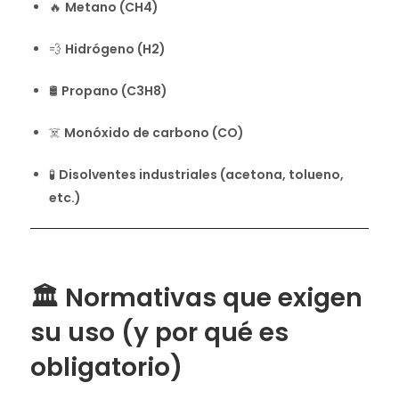
🔥
Metano (CH4)
💨
Hidrógeno (H2)
🛢️
Propano (C3H8)
☠️
Monóxido de carbono (CO)
🧪
Disolventes industriales (acetona, tolueno,
etc.)
🏛️ Normativas que exigen
su uso (y por qué es
obligatorio)