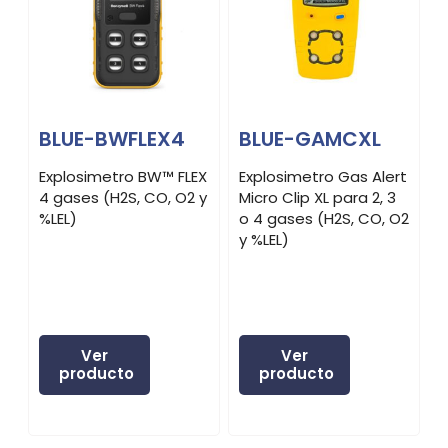
BLUE-BWFLEX4
BLUE-GAMCXL
Explosimetro BW™ FLEX
Explosimetro Gas Alert
E
4 gases (H2S, CO, O2 y
Micro Clip XL para 2, 3
M
%LEL)
o 4 gases (H2S, CO, O2
d
y %LEL)
O
Ver
Ver
producto
producto