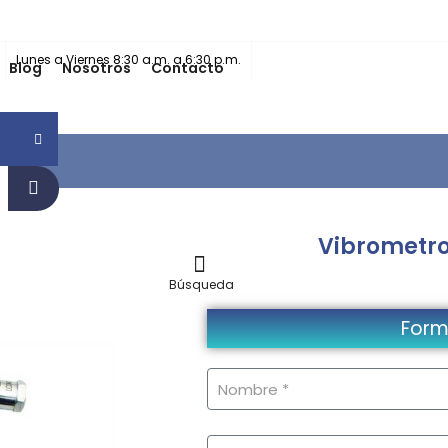
Lunes a Viernes 8:30 a.m. a 6:30 p.m.
Blog
Nosotros
Contacto
Vibrometro
Búsqueda
Form