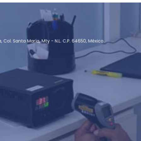
ia, Col. Santa María, Mty - N.L. C.P. 64650, México.