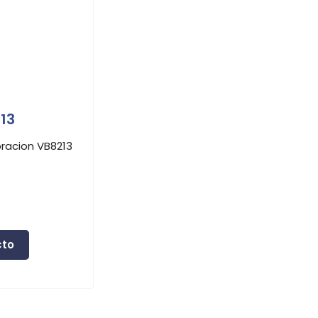
13
bracion VB8213
cto