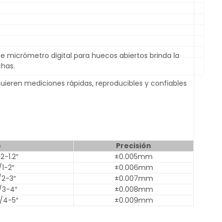
 micrómetro digital para huecos abiertos brinda la
chas.
uieren mediciones rápidas, reproducibles y confiables
o
Precisión
-1.2″
±0.005mm
1-2″
±0.006mm
2-3″
±0.007mm
3-4″
±0.008mm
/4-5″
±0.009mm