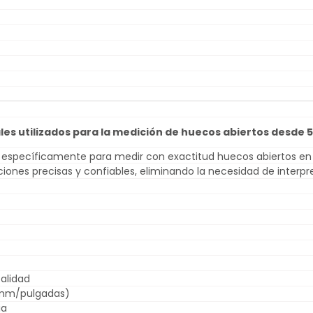
les utilizados para la medición de huecos abiertos desde 
do específicamente para medir con exactitud huecos abiertos en
diciones precisas y confiables, eliminando la necesidad de inter
alidad
 (mm/pulgadas)
ia