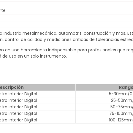
te.
 industria metalmecánica, automotriz, construcción y más. Este
ón, control de calidad y mediciones críticas de tolerancias estre
ten en una herramienta indispensable para profesionales que req
ad de uso en un solo instrumento.
escripción
Rang
ro Interior Digital
5-30mm/0.2
ro Interior Digital
25-50mm/
ro Interior Digital
50-75mm/
ro Interior Digital
75-100mm/
ro Interior Digital
100-125mm