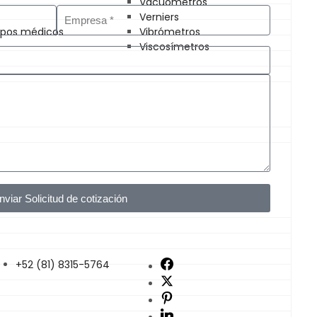
Vacuómetros
Verniers
uipos médicos
Vibrómetros
Viscosímetros
nviar Solicitud de cotización
+52 (81) 8315-5764