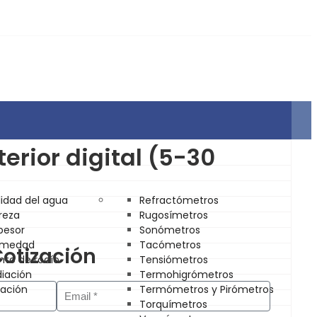
erior digital (5-30
lidad del agua
Refractómetros
reza
Rugosímetros
pesor
Sonómetros
umedad
Tacómetros
Cotización
nto de rocío
Tensiómetros
diación
Termohigrómetros
tación
Termómetros y Pirómetros
Torquímetros