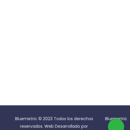
Atención y Ayuda
Siguenos
Contrato de garantía
Bluemetric © 2023 Todos los derechos
Bluemetric
reservados.
Web
Desarrollado por