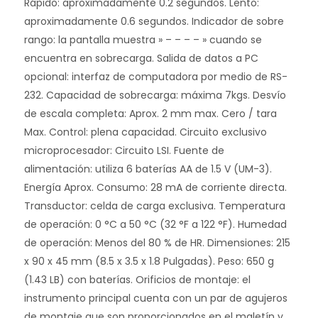
Rápido: aproximadamente 0.2 segundos. Lento:
aproximadamente 0.6 segundos. Indicador de sobre
rango: la pantalla muestra » – – – – » cuando se
encuentra en sobrecarga. Salida de datos a PC
opcional: interfaz de computadora por medio de RS-
232. Capacidad de sobrecarga: máxima 7kgs. Desvío
de escala completa: Aprox. 2 mm max. Cero / tara
Max. Control: plena capacidad. Circuito exclusivo
microprocesador: Circuito LSI. Fuente de
alimentación: utiliza 6 baterías AA de 1.5 V (UM-3).
Energía Aprox. Consumo: 28 mA de corriente directa.
Transductor: celda de carga exclusiva. Temperatura
de operación: 0 °C a 50 °C (32 °F a 122 °F). Humedad
de operación: Menos del 80 % de HR. Dimensiones: 215
x 90 x 45 mm (8.5 x 3.5 x 1.8 Pulgadas). Peso: 650 g
(1.43 LB) con baterías. Orificios de montaje: el
instrumento principal cuenta con un par de agujeros
de montaje que son proporcionados en el maletín y