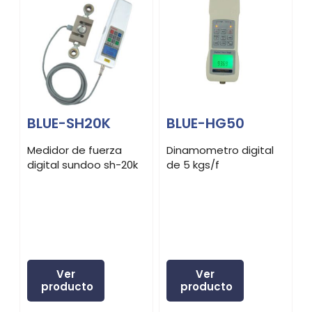
BLUE-SH20K
BLUE-HG50
Medidor de fuerza
Dinamometro digital
D
digital sundoo sh-20k
de 5 kgs/f
d
Ver
Ver
producto
producto