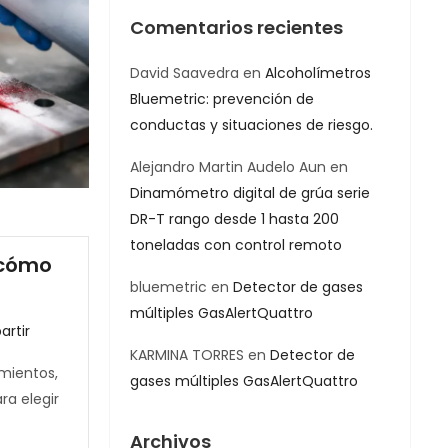
Comentarios recientes
David Saavedra
en
Alcoholímetros
Bluemetric: prevención de
conductas y situaciones de riesgo.
Alejandro Martin Audelo Aun
en
Dinamómetro digital de grúa serie
DR-T rango desde 1 hasta 200
toneladas con control remoto
 cómo
bluemetric
en
Detector de gases
múltiples GasAlertQuattro
rtir
KARMINA TORRES
en
Detector de
amientos,
gases múltiples GasAlertQuattro
ra elegir
Archivos