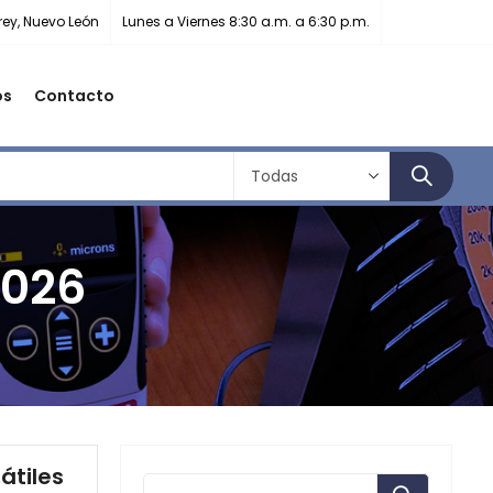
rey, Nuevo León
Lunes a Viernes 8:30 a.m. a 6:30 p.m.
os
Contacto
2026
átiles