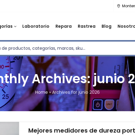
Monter
orías
Laboratorio
Repara
Rastrea
Blog
Nosotr
thly Archives: junio 
Home
»
Archives for junio 2026
Mejores medidores de dureza port