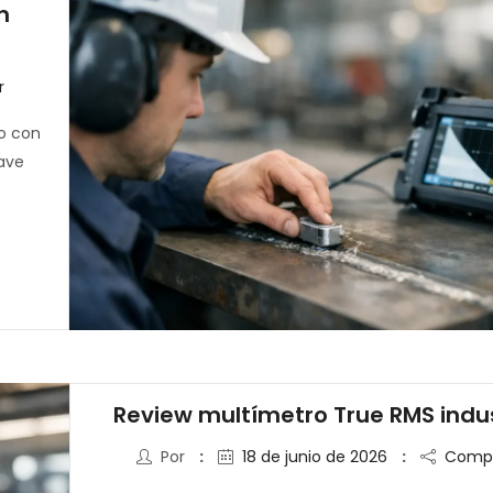
n
r
o con
lave
Review multímetro True RMS indus
Por
18 de junio de 2026
Compa