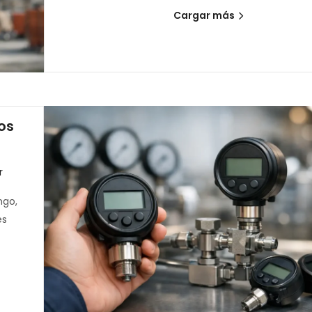
Cargar más
os
r
ngo,
es