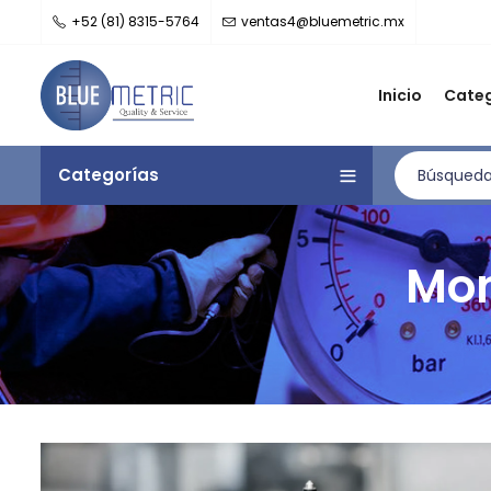
+52 (81) 8315-5764
ventas4@bluemetric.mx
Inicio
Categ
Categorías
Mon